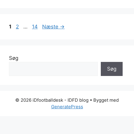
Side
Side
Side
1
2
…
14
Næste
→
Søg
Søg
© 2026 iDfootballdesk - IDFD blog
• Bygget med
GeneratePress