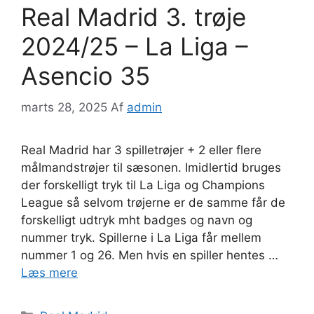
Real Madrid 3. trøje
2024/25 – La Liga –
Asencio 35
marts 28, 2025
Af
admin
Real Madrid har 3 spilletrøjer + 2 eller flere
målmandstrøjer til sæsonen. Imidlertid bruges
der forskelligt tryk til La Liga og Champions
League så selvom trøjerne er de samme får de
forskelligt udtryk mht badges og navn og
nummer tryk. Spillerne i La Liga får mellem
nummer 1 og 26. Men hvis en spiller hentes …
Læs mere
Kategorier