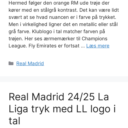
Hermed følger den orange RM ude trøje der
kører med en stålgrå kontrast. Det kan være lidt
svært at se hvad nuancen er i farve på trykket.
Men i virkelighed ligner det en metallic eller stål
grå farve. Klublogo i tal matcher farven på
trøjen. Her ses ærmemærker til Champions
League. Fly Emirates er fortsat …
Læs mere
Kategorier
Real Madrid
Real Madrid 24/25 La
Liga tryk med LL logo i
tal