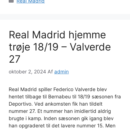
Real Madrid
Real Madrid hjemme
trøje 18/19 – Valverde
27
oktober 2, 2024
Af
admin
Real Madrid spiller Federico Valverde blev
hentet tilbage til Bernabeu til 18/19 sæsonen fra
Deportivo. Ved ankomsten fik han tildelt
nummer 27. Et nummer han imidlertid aldrig
brugte i kamp. Inden sæsonen gik igang blev
han opgraderet til det lavere nummer 15. Men