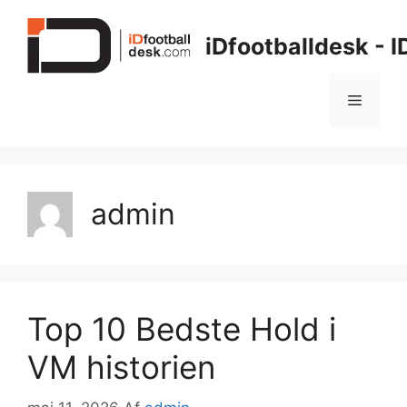
Hop
til
iDfootballdesk - 
indhold
Menu
admin
Top 10 Bedste Hold i
VM historien