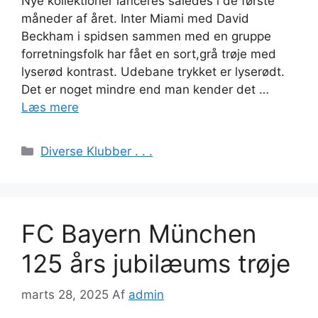
Nye kollektioner lanceres således i de første
måneder af året. Inter Miami med David
Beckham i spidsen sammen med en gruppe
forretningsfolk har fået en sort,grå trøje med
lyserød kontrast. Udebane trykket er lyserødt.
Det er noget mindre end man kender det …
Læs mere
Kategorier
Diverse Klubber . . .
FC Bayern München
125 års jubilæums trøje
marts 28, 2025
Af
admin