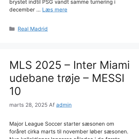
brystet indtil PSG vandt samme turnering i
december …
Læs mere
Kategorier
Real Madrid
MLS 2025 – Inter Miami
udebane trøje – MESSI
10
marts 28, 2025
Af
admin
Major League Soccer starter sæsonen om
foråret cirka marts til november løber sæsonen.