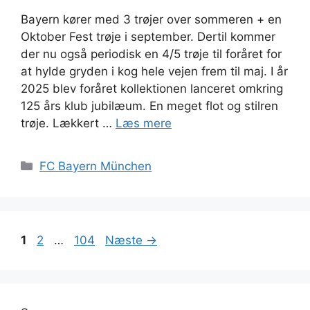
Bayern kører med 3 trøjer over sommeren + en
Oktober Fest trøje i september. Dertil kommer
der nu også periodisk en 4/5 trøje til foråret for
at hylde gryden i kog hele vejen frem til maj. I år
2025 blev foråret kollektionen lanceret omkring
125 års klub jubilæum. En meget flot og stilren
trøje. Lækkert …
Læs mere
Kategorier
FC Bayern München
Side
Side
Side
1
2
…
104
Næste
→