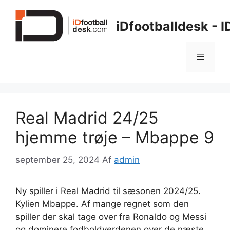
Hop
til
iDfootballdesk - 
indhold
Menu
Real Madrid 24/25
hjemme trøje – Mbappe 9
september 25, 2024
Af
admin
Ny spiller i Real Madrid til sæsonen 2024/25.
Kylien Mbappe. Af mange regnet som den
spiller der skal tage over fra Ronaldo og Messi
og dominere fodboldverdenen over de næste