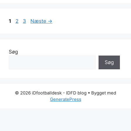
Side
Side
Side
1
2
3
Næste
→
Søg
Søg
© 2026 iDfootballdesk - IDFD blog
• Bygget med
GeneratePress