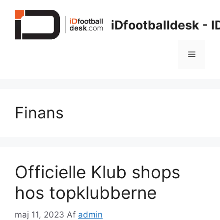
Hop
til
iDfootballdesk - 
indhold
Menu
Finans
Officielle Klub shops
hos topklubberne
maj 11, 2023
Af
admin