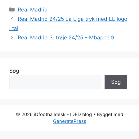
Kategorier
Real Madrid
Real Madrid 24/25 La Liga tryk med LL logo
i tal
Real Madrid 3. trøje 24/25 – Mbappe 9
Søg
Søg
© 2026 iDfootballdesk - IDFD blog
• Bygget med
GeneratePress