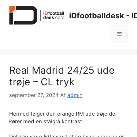
Hop
til
iDfootballdesk - 
indhold
Menu
Real Madrid 24/25 ude
trøje – CL tryk
september 27, 2024
Af
admin
Hermed følger den orange RM ude trøje der
kører med en stålgrå kontrast.
Det kan være lidt svært at se hvad nuancen er i