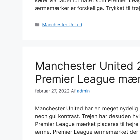
kører via tabel formatet som Premier Lea
ærmemærker er forskellige. Trykket til tr
Kategorier
Manchester United
Manchester United 21
Premier League mæ
februar 27, 2022
Af
admin
Manchester United har en meget nydelig 3
neon gul kontrast. Trøjen har desuden hvid
Premier League mærket placeres til højre
ærme. Premier League ærmemærket der h