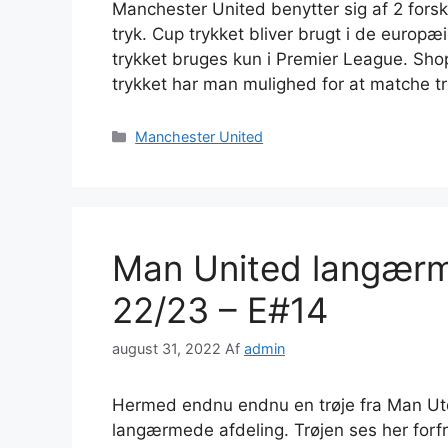
Manchester United benytter sig af 2 forske
tryk. Cup trykket bliver brugt i de europæi
trykket bruges kun i Premier League. Sho
trykket har man mulighed for at matche 
Kategorier
Manchester United
Man United langærm
22/23 – E#14
august 31, 2022
Af
admin
Hermed endnu endnu en trøje fra Man Utd 
langærmede afdeling. Trøjen ses her for