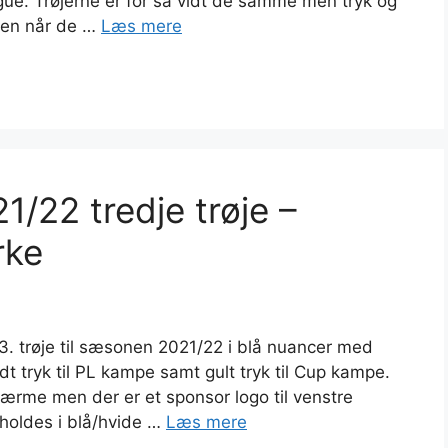
gue. Trøjerne er for så vidt de samme men tryk og
øjen når de …
Læs mere
/22 tredje trøje –
rke
. trøje til sæsonen 2021/22 i blå nuancer med
t tryk til PL kampe samt gult tryk til Cup kampe.
 ærme men der er et sponsor logo til venstre
oldes i blå/hvide …
Læs mere