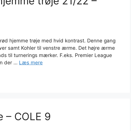
jemme trøje 21/22 –
rød hjemme trøje med hvid kontrast. Denne gang
er samt Kohler til venstre ærme. Det højre ærme
plads til turnerings mærker. F.eks. Premier League
en der …
Læs mere
e – COLE 9