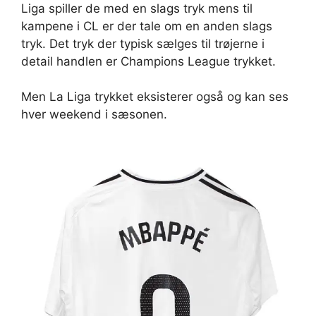
Liga spiller de med en slags tryk mens til
kampene i CL er der tale om en anden slags
tryk. Det tryk der typisk sælges til trøjerne i
detail handlen er Champions League trykket.
Men La Liga trykket eksisterer også og kan ses
hver weekend i sæsonen.