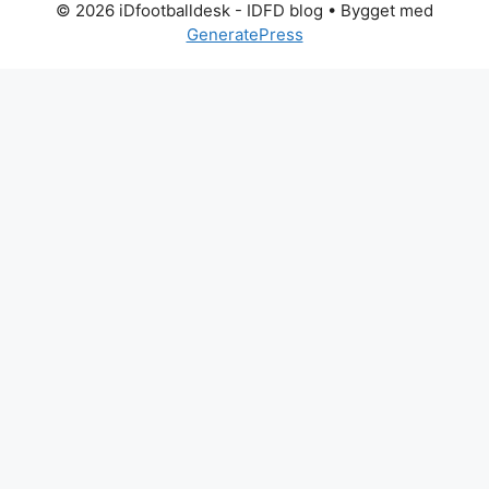
© 2026 iDfootballdesk - IDFD blog
• Bygget med
GeneratePress