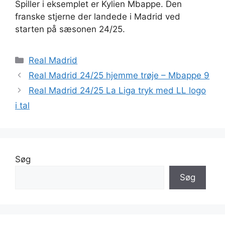
Spiller i eksemplet er Kylien Mbappe. Den
franske stjerne der landede i Madrid ved
starten på sæsonen 24/25.
Kategorier
Real Madrid
Real Madrid 24/25 hjemme trøje – Mbappe 9
Real Madrid 24/25 La Liga tryk med LL logo
i tal
Søg
Søg