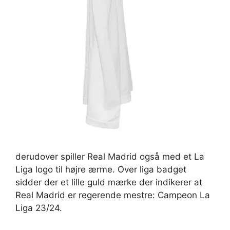
derudover spiller Real Madrid også med et La
Liga logo til højre ærme. Over liga badget
sidder der et lille guld mærke der indikerer at
Real Madrid er regerende mestre: Campeon La
Liga 23/24.