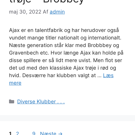
maj 30, 2022
Af
admin
Ajax er en talentfabrik og har herudover også
vundet mange titler nationalt og internationalt.
Næste generation står klar med Brobbbey og
Gravenbech etc. Hvor længe Ajax kan holde på
disse spillere er så lidt mere uvist. Men flot ser
det ud med den klassiske Ajax trøje i rød og
hvid. Desværre har klubben valgt at …
Læs
mere
Kategorier
Diverse Klubber . . .
Side
Side
Side
1
2
…
9
Næste
→