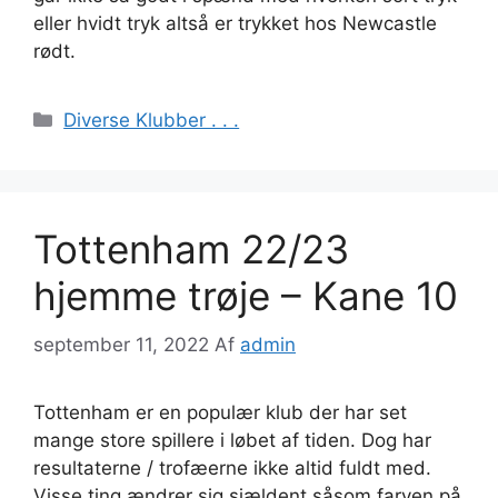
eller hvidt tryk altså er trykket hos Newcastle
rødt.
Kategorier
Diverse Klubber . . .
Tottenham 22/23
hjemme trøje – Kane 10
september 11, 2022
Af
admin
Tottenham er en populær klub der har set
mange store spillere i løbet af tiden. Dog har
resultaterne / trofæerne ikke altid fuldt med.
Visse ting ændrer sig sjældent såsom farven på