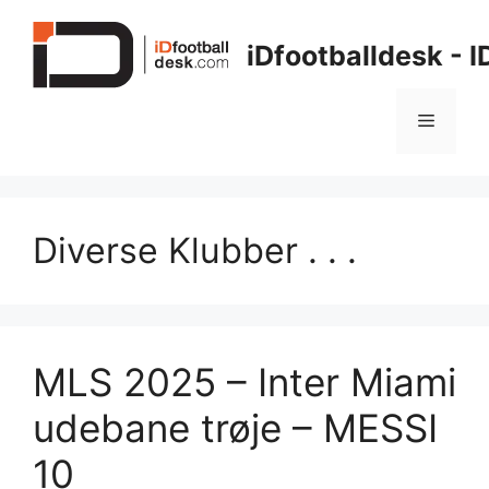
Hop
til
iDfootballdesk - 
indhold
Menu
Diverse Klubber . . .
MLS 2025 – Inter Miami
udebane trøje – MESSI
10