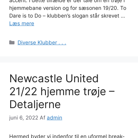
accent. I dette tilfælde er der tale om en trøje i
hjemmebane version og for sæsonen 19/20. To
Dare is to Do – klubben’s slogan står skrevet …
Læs mere
Kategorier
Diverse Klubber . . .
Newcastle United
21/22 hjemme trøje –
Detaljerne
juni 6, 2022
Af
admin
Hermed byder vi indenfor til en uformel break-