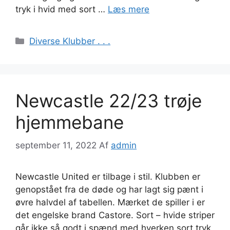
tryk i hvid med sort …
Læs mere
Kategorier
Diverse Klubber . . .
Newcastle 22/23 trøje
hjemmebane
september 11, 2022
Af
admin
Newcastle United er tilbage i stil. Klubben er
genopstået fra de døde og har lagt sig pænt i
øvre halvdel af tabellen. Mærket de spiller i er
det engelske brand Castore. Sort – hvide striper
går ikke så godt i spænd med hverken sort tryk