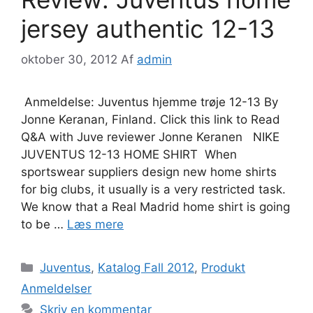
jersey authentic 12-13
oktober 30, 2012
Af
admin
Anmeldelse: Juventus hjemme trøje 12-13 By
Jonne Keranan, Finland. Click this link to Read
Q&A with Juve reviewer Jonne Keranen NIKE
JUVENTUS 12-13 HOME SHIRT When
sportswear suppliers design new home shirts
for big clubs, it usually is a very restricted task.
We know that a Real Madrid home shirt is going
to be …
Læs mere
Kategorier
Juventus
,
Katalog Fall 2012
,
Produkt
Anmeldelser
Skriv en kommentar