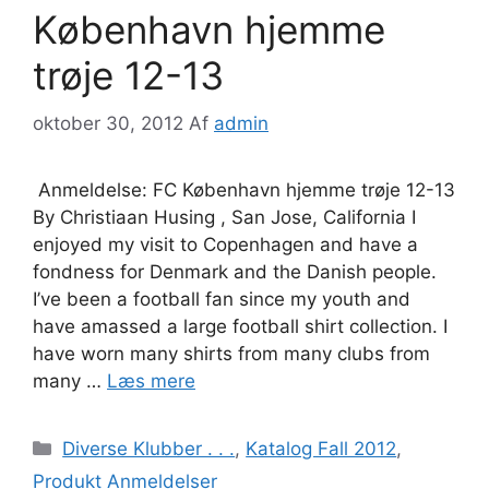
København hjemme
trøje 12-13
oktober 30, 2012
Af
admin
Anmeldelse: FC København hjemme trøje 12-13
By Christiaan Husing , San Jose, California I
enjoyed my visit to Copenhagen and have a
fondness for Denmark and the Danish people.
I’ve been a football fan since my youth and
have amassed a large football shirt collection. I
have worn many shirts from many clubs from
many …
Læs mere
Kategorier
Diverse Klubber . . .
,
Katalog Fall 2012
,
Produkt Anmeldelser