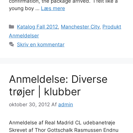
confirmation, the package arrived. I felt like a
young boy …
Læs mere
Kategorier
Katalog Fall 2012
,
Manchester City
,
Produkt
Anmeldelser
Skriv en kommentar
Anmeldelse: Diverse
trøjer | klubber
oktober 30, 2012
Af
admin
Anmeldelse af Real Madrid CL udebanetrøje
Skrevet af Thor Gottschalk Rasmussen Endnu