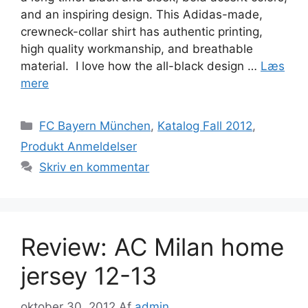
and an inspiring design. This Adidas-made,
crewneck-collar shirt has authentic printing,
high quality workmanship, and breathable
material. I love how the all-black design …
Læs
mere
Kategorier
FC Bayern München
,
Katalog Fall 2012
,
Produkt Anmeldelser
Skriv en kommentar
Review: AC Milan home
jersey 12-13
oktober 30, 2012
Af
admin