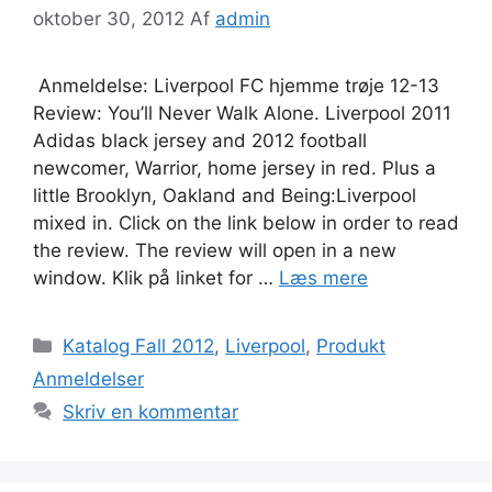
oktober 30, 2012
Af
admin
Anmeldelse: Liverpool FC hjemme trøje 12-13
Review: You’ll Never Walk Alone. Liverpool 2011
Adidas black jersey and 2012 football
newcomer, Warrior, home jersey in red. Plus a
little Brooklyn, Oakland and Being:Liverpool
mixed in. Click on the link below in order to read
the review. The review will open in a new
window. Klik på linket for …
Læs mere
Kategorier
Katalog Fall 2012
,
Liverpool
,
Produkt
Anmeldelser
Skriv en kommentar