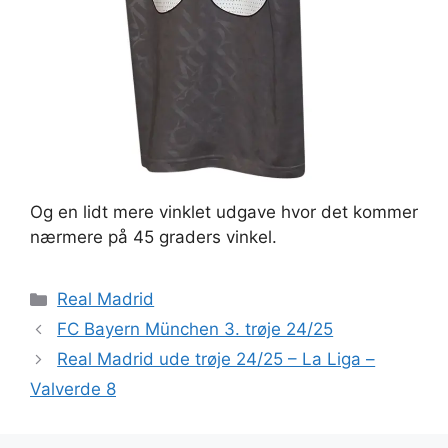
Og en lidt mere vinklet udgave hvor det kommer
nærmere på 45 graders vinkel.
Kategorier
Real Madrid
FC Bayern München 3. trøje 24/25
Real Madrid ude trøje 24/25 – La Liga –
Valverde 8