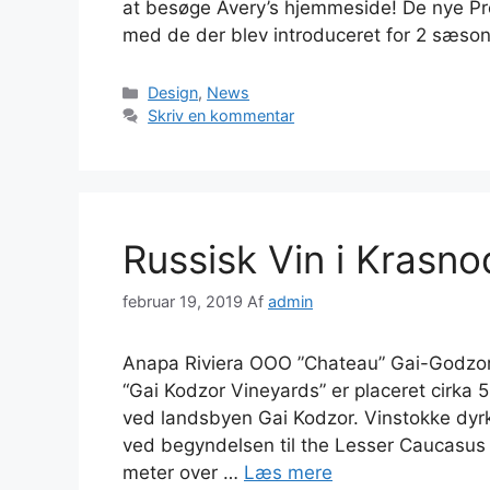
at besøge Avery’s hjemmeside! De nye P
med de der blev introduceret for 2 sæso
Kategorier
Design
,
News
Skriv en kommentar
Russisk Vin i Krasno
februar 19, 2019
Af
admin
Anapa Riviera OOO ”Chateau” Gai-Godzor 
“Gai Kodzor Vineyards” er placeret cirka
ved landsbyen Gai Kodzor. Vinstokke dyrke
ved begyndelsen til the Lesser Caucasu
meter over …
Læs mere