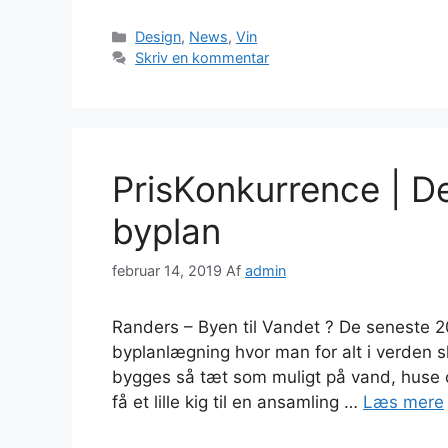
Kategorier
Design
,
News
,
Vin
Skriv en kommentar
PrisKonkurrence | D
byplan
februar 14, 2019
Af
admin
Randers – Byen til Vandet ? De seneste 20
byplanlægning hvor man for alt i verden s
bygges så tæt som muligt på vand, huse
få et lille kig til en ansamling …
Læs mere