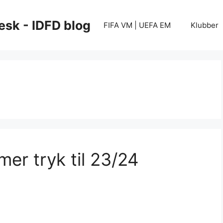
esk - IDFD blog
FIFA VM | UEFA EM
Klubber
er tryk til 23/24