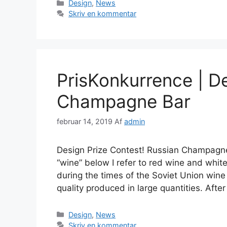
Kategorier
Design
,
News
Skriv en kommentar
PrisKonkurrence | D
Champagne Bar
februar 14, 2019
Af
admin
Design Prize Contest! Russian Champagne
“wine” below I refer to red wine and whit
during the times of the Soviet Union wine
quality produced in large quantities. Afte
Kategorier
Design
,
News
Skriv en kommentar