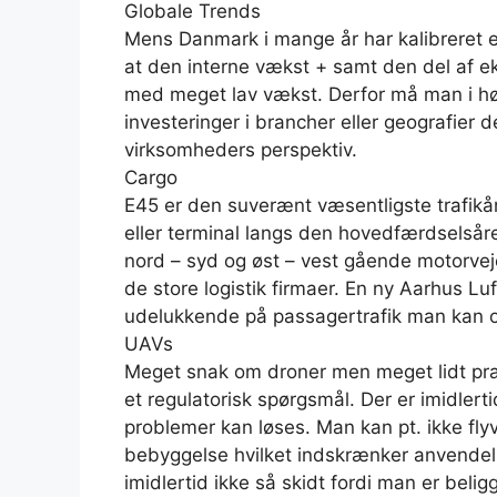
Globale Trends
Mens Danmark i mange år har kalibreret e
at den interne vækst + samt den del af 
med meget lav vækst. Derfor må man i hø
investeringer i brancher eller geografier
virksomheders perspektiv.
Cargo
E45 er den suverænt væsentligste trafikår
eller terminal langs den hovedfærdselsår
nord – syd og øst – vest gående motorveje
de store logistik firmaer. En ny Aarhus L
udelukkende på passagertrafik man kan og
UAVs
Meget snak om droner men meget lidt prakt
et regulatorisk spørgsmål. Der er imidlerti
problemer kan løses. Man kan pt. ikke fl
bebyggelse hvilket indskrænker anvendelsen
imidlertid ikke så skidt fordi man er bel