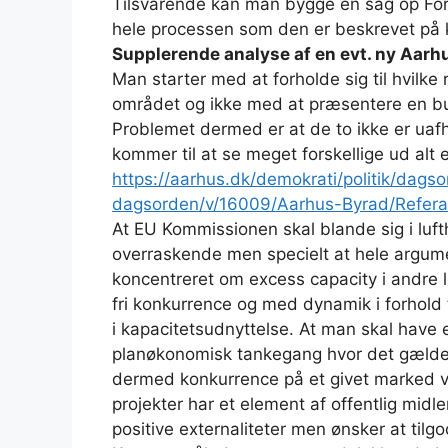
Tilsvarende kan man bygge en sag op For
hele processen som den er beskrevet p
Supplerende analyse af en evt. ny Aa
Man starter med at forholde sig til hvilke 
området og ikke med at præsentere en bus
Problemet dermed er at de to ikke er ua
kommer til at se meget forskellige ud alt
https://aarhus.dk/demokrati/politik/dagso
dagsorden/v/16009/Aarhus-Byrad/Refer
At EU Kommissionen skal blande sig i lu
overraskende men specielt at hele argum
koncentreret om excess capacity i andre
fri konkurrence og med dynamik i forhold 
i kapacitetsudnyttelse. At man skal have
planøkonomisk tankegang hvor det gælder
dermed konkurrence på et givet marked virk
projekter har et element af offentlig midler 
positive externaliteter men ønsker at til