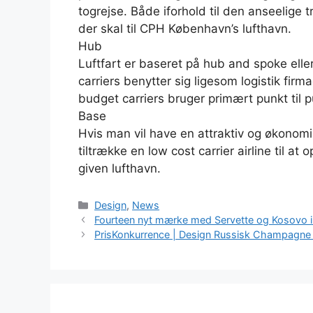
togrejse. Både iforhold til den anseelige 
der skal til CPH København’s lufthavn.
Hub
Luftfart er baseret på hub and spoke eller 
carriers benytter sig ligesom logistik fir
budget carriers bruger primært punkt til p
Base
Hvis man vil have en attraktiv og økonom
tiltrække en low cost carrier airline til a
given lufthavn.
Kategorier
Design
,
News
Fourteen nyt mærke med Servette og Kosovo i
PrisKonkurrence | Design Russisk Champagne