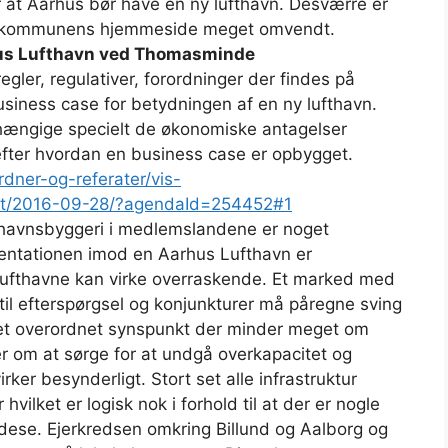
 at Aarhus bør have en ny lufthavn. Desværre er
å kommunens hjemmeside meget omvendt.
rhus Lufthavn ved Thomasminde
regler, regulativer, forordninger der findes på
iness case for betydningen af en ny lufthavn.
fhængige specielt de økonomiske antagelser
 efter hvordan en business case er opbygget.
rdner-og-referater/vis-
at/2016-09-28/?agendaId=254452#1
fthavnsbyggeri i medlemslandene er noget
entationen imod en Aarhus Lufthavn er
 lufthavne kan virke overraskende. Et marked med
til efterspørgsel og konjunkturer må påregne sving
 et overordnet synspunkt der minder meget om
 om at sørge for at undgå overkapacitet og
er besynderligt. Stort set alle infrastruktur
hvilket er logisk nok i forhold til at der er nogle
godese. Ejerkredsen omkring Billund og Aalborg og