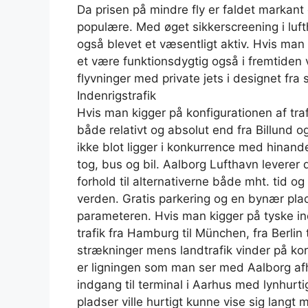
Da prisen på mindre fly er faldet markant ov
populære. Med øget sikkerscreening i luft
også blevet et væsentligt aktiv. Hvis man
et være funktionsdygtig også i fremtiden v
flyvninger med private jets i designet fra s
Indenrigstrafik
Hvis man kigger på konfigurationen af traf
både relativt og absolut end fra Billund o
ikke blot ligger i konkurrence med hina
tog, bus og bil. Aalborg Lufthavn leverer d
forhold til alternativerne både mht. tid og
verden. Gratis parkering og en bynær plac
parameteren. Hvis man kigger på tyske in
trafik fra Hamburg til München, fra Berlin 
strækninger mens landtrafik vinder på kort
er ligningen som man ser med Aalborg afh
indgang til terminal i Aarhus med lynhurt
pladser ville hurtigt kunne vise sig langt 