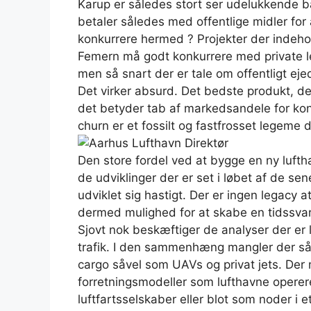
Karup er således stort ser udelukkende 
betaler således med offentlige midler fo
konkurrere hermed ? Projekter der indeho
Femern må godt konkurrere med private l
men så snart der er tale om offentligt ej
Det virker absurd. Det bedste produkt, d
det betyder tab af markedsandele for ko
churn er et fossilt og fastfrosset legeme d
Den store fordel ved at bygge en ny lufth
de udviklinger der er set i løbet af de se
udviklet sig hastigt. Der er ingen legacy 
dermed mulighed for at skabe en tidssvar
Sjovt nok beskæftiger de analyser der er
trafik. I den sammenhæng mangler der s
cargo såvel som UAVs og privat jets. Der 
forretningsmodeller som lufthavne operer
luftfartsselskaber eller blot som noder i 