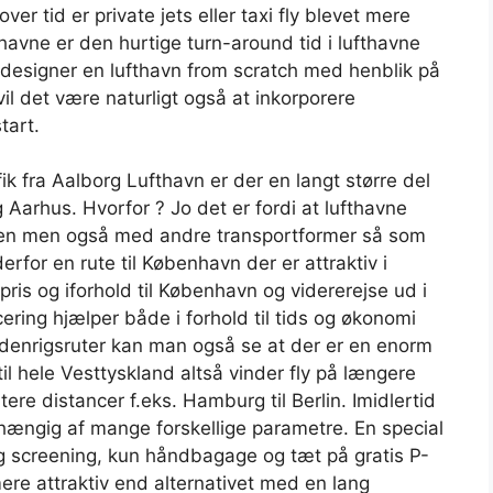
er tid er private jets eller taxi fly blevet mere
havne er den hurtige turn-around tid i lufthavne
 designer en lufthavn from scratch med henblik på
il det være naturligt også at inkorporere
tart.
ik fra Aalborg Lufthavn er der en langt større del
g Aarhus. Hvorfor ? Jo det er fordi at lufthavne
nden men også med andre transportformer så som
erfor en rute til København der er attraktiv i
 pris og iforhold til København og vidererejse ud i
ering hjælper både i forhold til tids og økonomi
denrigsruter kan man også se at der er en enorm
til hele Vesttyskland altså vinder fly på længere
ere distancer f.eks. Hamburg til Berlin. Imidlertid
ængig af mange forskellige parametre. En special
ig screening, kun håndbagage og tæt på gratis P-
mere attraktiv end alternativet med en lang