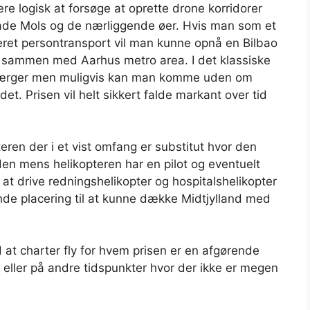
e logisk at forsøge at oprette drone korridorer
både Mols og de nærliggende øer. Hvis man som et
eret persontransport vil man kunne opnå en Bilbao
s sammen med Aarhus metro area. I det klassiske
 færger men muligvis kan man komme uden om
et. Prisen vil helt sikkert falde markant over tid
eren der i et vist omfang er substitut hvor den
orden mens helikopteren har en pilot og eventuelt
t drive redningshelikopter og hospitalshelikopter
nde placering til at kunne dække Midtjylland med
d at charter fly for hvem prisen er en afgørende
n eller på andre tidspunkter hvor der ikke er megen