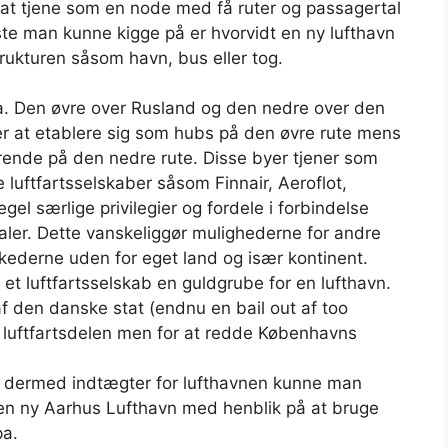
at tjene som en node med få ruter og passagertal
ste man kunne kigge på er hvorvidt en ny lufthavn
strukturen såsom havn, bus eller tog.
a. Den øvre over Rusland og den nedre over den
er at etablere sig som hubs på den øvre rute mens
ørende på den nedre rute. Disse byer tjener som
 luftfartsselskaber såsom Finnair, Aeroflot,
egel særlige privilegier og fordele i forbindelse
naler. Dette vanskeliggør mulighederne for andre
arkederne uden for eget land og især kontinent.
or et luftfartsselskab en guldgrube for en lufthavn.
f den danske stat (endnu en bail out af too
de luftfartsdelen men for at redde Københavns
og dermed indtægter for lufthavnen kunne man
i en ny Aarhus Lufthavn med henblik på at bruge
pa.