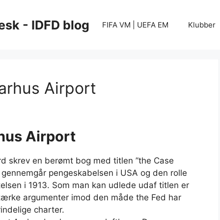
esk - IDFD blog
FIFA VM | UEFA EM
Klubber
arhus Airport
hus Airport
 skrev en berømt bog med titlen ”the Case
k gennemgår pengeskabelsen i USA og den rolle
ftelsen i 1913. Som man kan udlede udaf titlen er
stærke argumenter imod den måde the Fed har
rindelige charter.