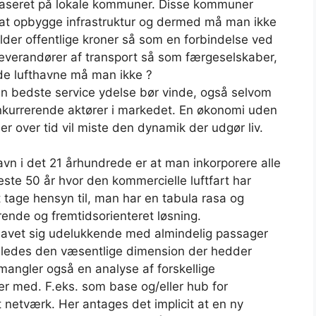
baseret på lokale kommuner. Disse kommuner
r at opbygge infrastruktur og dermed må man ikke
lder offentlige kroner så som en forbindelse ved
everandører af transport så som færgeselskaber,
ede lufthavne må man ikke ?
en bedste service ydelse bør vinde, også selvom
nkurrerende aktører i markedet. En økonomi uden
er over tid vil miste den dynamik der udgør liv.
avn i det 21 århundrede er at man inkorporere alle
neste 50 år hvor den kommercielle luftfart har
at tage hensyn til, man har en tabula rasa og
ende og fremtidsorienteret løsning.
 lavet sig udelukkende med almindelig passager
åledes den væsentlige dimension der hedder
mangler også en analyse af forskellige
er med. F.eks. som base og/eller hub for
et netværk. Her antages det implicit at en ny