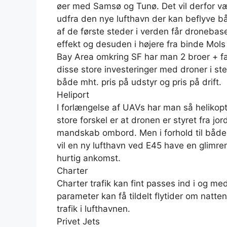
øer med Samsø og Tunø. Det vil derfor vær
udfra den nye lufthavn der kan beflyve 
af de første steder i verden får dronebas
effekt og desuden i højere fra binde Mol
Bay Area omkring SF har man 2 broer +
disse store investeringer med droner i sted
både mht. pris på udstyr og pris på drift.
Heliport
I forlængelse af UAVs har man så helikopt
store forskel er at dronen er styret fra j
mandskab ombord. Men i forhold til både a
vil en ny lufthavn ved E45 have en glimre
hurtig ankomst.
Charter
Charter trafik kan fint passes ind i og me
parameter kan få tildelt flytider om natte
trafik i lufthavnen.
Privet Jets