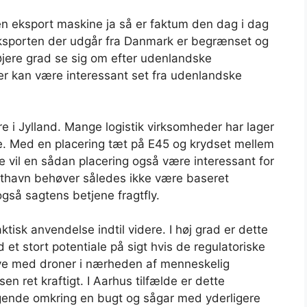
n eksport maskine ja så er faktum den dag i dag
eksporten der udgår fra Danmark er begrænset og
jere grad se sig om efter udenlandske
 der kan være interessant set fra udenlandske
e i Jylland. Mange logistik virksomheder har lager
e. Med en placering tæt på E45 og krydset mellem
 vil en sådan placering også være interessant for
ufthavn behøver således ikke være baseret
så sagtens betjene fragtfly.
isk anvendelse indtil videre. I høj grad er dette
d et stort potentiale på sigt hvis de regulatoriske
yve med droner i nærheden af menneskelig
 ret kraftigt. I Aarhus tilfælde er dette
iggende omkring en bugt og sågar med yderligere