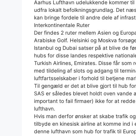
Aarhus Lufthavn udelukkende kommer til 
udfra lokalt befolkningsgrundlag. Det næ
kan bringe fordele til andre dele af infra
Interkontinentale Ruter
Der findes 2 ruter mellem Asien og Europ
Arabiske Golf. Helsinki og Moskva forsøg
Istanbul og Dubai satser på at blive de f
hubs for disse landes respektive nationale
Turkish Airlines, Emirates. Disse får som r
med tildeling af slots og adgang til termi
luftfartsselskaber i forhold til betjene m
Til gengæld er det at blive gjort til hub f
SAS er således blevet holdt oven vande a
important to fail firmaer) ikke for at red
lufthavn.
Hvis man derfor ønsker at skabe trafik 
tilbyde en kinesisk airline at komme ind 
denne lufthavn som hub for trafik til Euro