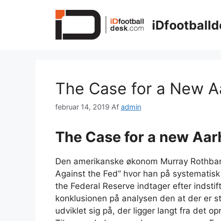
Hop
til
iDfootballd
indhold
The Case for a New A
februar 14, 2019
Af
admin
The Case for a new Aar
Den amerikanske økonom Murray Rothbard
Against the Fed” hvor han på systematis
the Federal Reserve indtager efter indsti
konklusionen på analysen den at der er 
udviklet sig på, der ligger langt fra det op