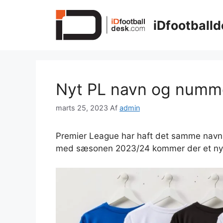
Hop
til
iDfootballd
indhold
Nyt PL navn og numme
marts 25, 2023
Af
admin
Premier League har haft det samme navn 
med sæsonen 2023/24 kommer der et nyt