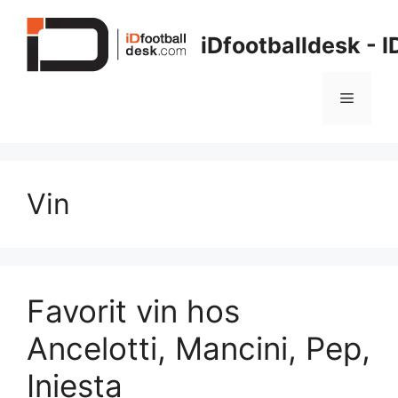
Hop
til
iDfootballdesk - 
indhold
Menu
Vin
Favorit vin hos
Ancelotti, Mancini, Pep,
Iniesta