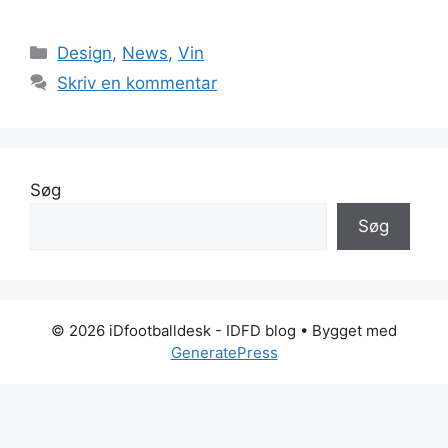
Kategorier
Design
,
News
,
Vin
Skriv en kommentar
Søg
Søg
© 2026 iDfootballdesk - IDFD blog
• Bygget med
GeneratePress