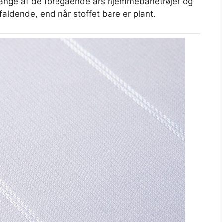
a mange af de foregående års hjemmebanetrøjer og
faldende, end når stoffet bare er plant.