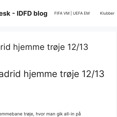
esk - IDFD blog
FIFA VM | UEFA EM
Klubber
rid hjemme trøje 12/13
drid hjemme trøje 12/13
jemmebane trøje, hvor man gik all-in på