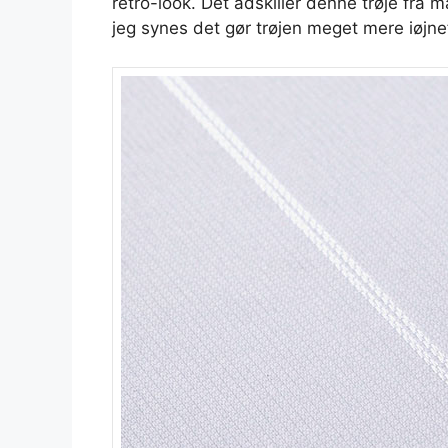
retro-look. Det adskiller denne trøje fr
jeg synes det gør trøjen meget mere iøjne