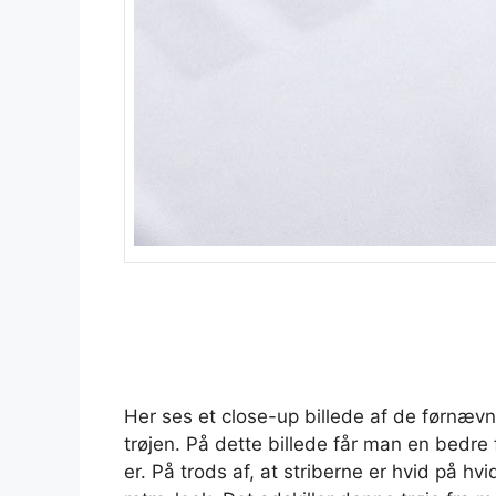
Her ses et close-up billede af de førnævnte
trøjen. På dette billede får man en bedre 
er. På trods af, at striberne er hvid på hv