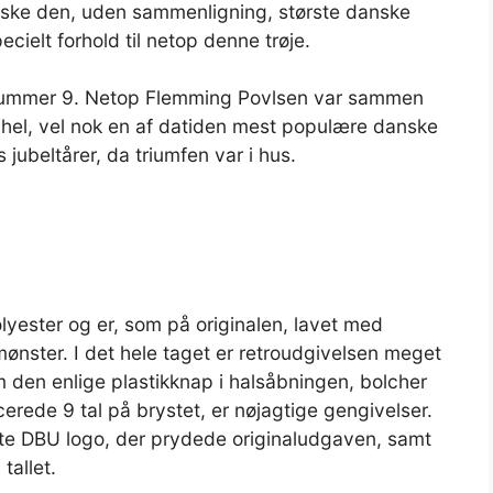
huske den, uden sammenligning, største danske
cielt forhold til netop denne trøje.
 nummer 9. Netop Flemming Povlsen var sammen
el, vel nok en af datiden mest populære danske
jubeltårer, da triumfen var i hus.
lyester og er, som på originalen, lavet med
ønster. I det hele taget er retroudgivelsen meget
m den enlige plastikknap i halsåbningen, bolcher
erede 9 tal på brystet, er nøjagtige gengivelser.
kte DBU logo, der prydede originaludgaven, samt
tallet.