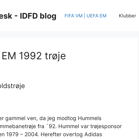
esk - IDFD blog
FIFA VM | UEFA EM
Klubber
EM 1992 trøje
ldstrøje
kær gammel ven, da jeg modtog Hummels
emmebanetrøje fra ´92. Hummel var trøjesponsor
den 1979 – 2004. Herefter overtog Adidas