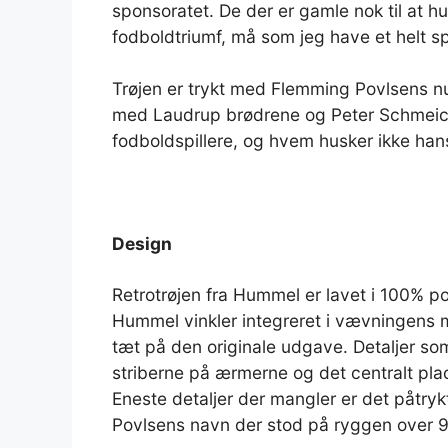
sponsoratet. De der er gamle nok til at 
fodboldtriumf, må som jeg have et helt spe
Trøjen er trykt med Flemming Povlsens
med Laudrup brødrene og Peter Schmeich
fodboldspillere, og hvem husker ikke hans 
Design
Retrotrøjen fra Hummel er lavet i 100% po
Hummel vinkler integreret i vævningens m
tæt på den originale udgave. Detaljer so
striberne på ærmerne og det centralt plac
Eneste detaljer der mangler er det påtry
Povlsens navn der stod på ryggen over 9 