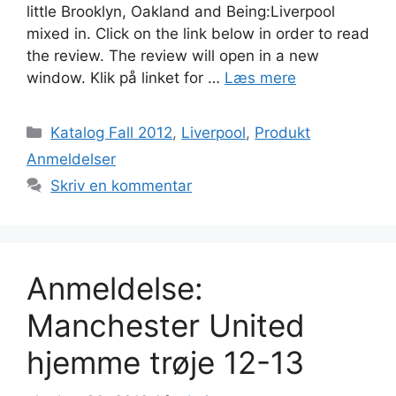
little Brooklyn, Oakland and Being:Liverpool
mixed in. Click on the link below in order to read
the review. The review will open in a new
window. Klik på linket for …
Læs mere
Kategorier
Katalog Fall 2012
,
Liverpool
,
Produkt
Anmeldelser
Skriv en kommentar
Anmeldelse:
Manchester United
hjemme trøje 12-13