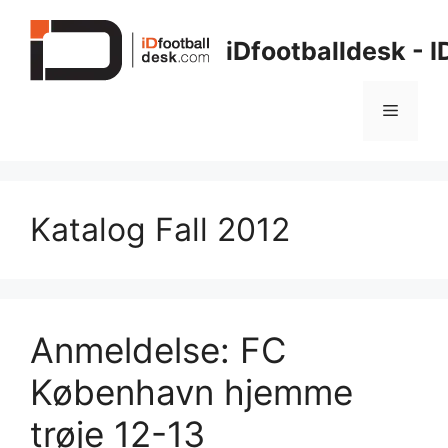
Hop
til
iDfootballdesk - 
indhold
Menu
Katalog Fall 2012
Anmeldelse: FC
København hjemme
trøje 12-13