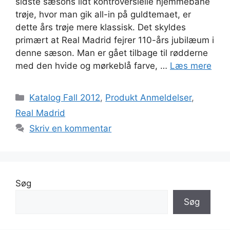
sidste sæsons lidt kontroversielle hjemmebane
trøje, hvor man gik all-in på guldtemaet, er
dette års trøje mere klassisk. Det skyldes
primært at Real Madrid fejrer 110-års jubilæum i
denne sæson. Man er gået tilbage til rødderne
med den hvide og mørkeblå farve, …
Læs mere
Kategorier
Katalog Fall 2012
,
Produkt Anmeldelser
,
Real Madrid
Skriv en kommentar
Søg
Søg