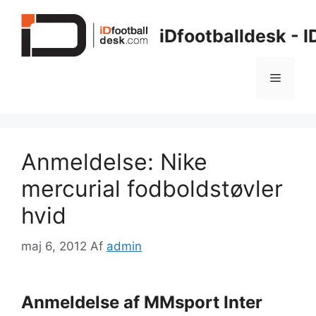
Hop
til
iDfootballdesk - 
indhold
Menu
Anmeldelse: Nike
mercurial fodboldstøvler
hvid
maj 6, 2012
Af
admin
Anmeldelse af MMsport Inter