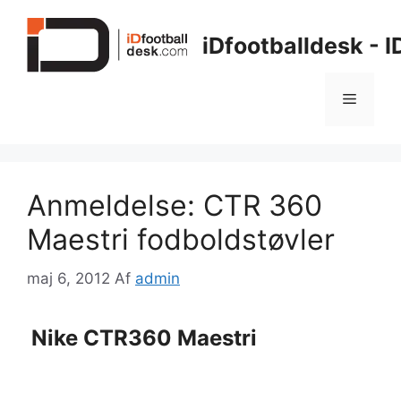
Hop
til
iDfootballdesk - 
indhold
Menu
Anmeldelse: CTR 360
Maestri fodboldstøvler
maj 6, 2012
Af
admin
Nike CTR360 Maestri