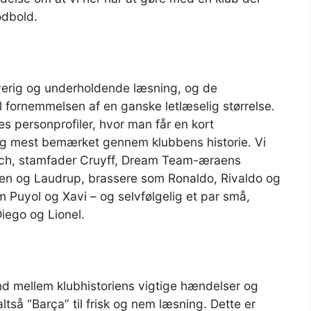
odbold.
erig og underholdende læsning, og de
il fornemmelsen af en ganske letlæselig størrelse.
des personprofiler, hvor man får en kort
t sig mest bemærket gennem klubbens historie. Vi
ch, stamfader Cruyff, Dream Team-æraens
n og Laudrup, brassere som Ronaldo, Rivaldo og
Puyol og Xavi – og selvfølgelig et par små,
iego og Lionel.
ind mellem klubhistoriens vigtige hændelser og
så “Barça” til frisk og nem læsning. Dette er