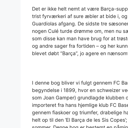
Det er ikke helt nemt at være Barça-suppo
trist fyrværkeri af sure æbler at bide i, 
Guardiolas afgang. De sidste tre sæsoner
nogen Culé turde drømme om, men nu sæ
som disse kan man have brug for at trøste-
og andre sager fra fortiden – og her kun
blevet døbt “Barça”, jo agere en nænsom
I denne bog bliver vi fulgt gennem FC Ba
begyndelse i 1899, hvor en schweizer 
som Joan Gamper) grundlagde klubben og 
importeret fra hans hjemlige klub FC Basel
gennem fiaskoer og triumfer, drabelige hæ
helt op til den ‘El Barça de les Sis Copes
sommer. Denne bog er bestemt en påminde