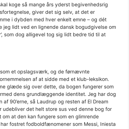
skal koge så mange års yderst begivenhedsrig
dsfortegnelse, giver det sig selv, at det er
mme i dybden med hver enkelt emne – og dét
e jeg lidt ved en lignende dansk bogudgivelse om
som dog alligevel tog sig lidt bedre tid til at
es som et opslagsværk, og de førnævnte
l fornemmelsen af at sidde med et klub-leksikon.
unne glæde sig over dette, da bogen fungerer som
dermed dens grundlæggende identitet. Jeg har dog
en af 90’erne, så Laudrup og resten af El Dream
 udebliver det helt store sus ved denne bog for
 om at den kan fungere som en glimrende
år har fostret fodboldfænomener som Messi, Iniesta