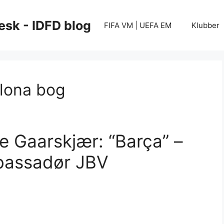
esk - IDFD blog
FIFA VM | UEFA EM
Klubber
lona bog
 Gaarskjær: “Barça” –
bassadør JBV