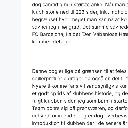
dog samtidig min største anke. Når man 
klubhistorie ned til 223 sider, inkl. indhol
begrænset hvor meget man kan nå at ko
savner jeg i høj grad. Det samme savned
FC Barcelona, kaldet ‘Den Våbenløse Hær’, 
komme i detaljen.
Denne bog er lige på grænsen til at føl
spillerprofiler bidrager da også en del ti
Nyere tilkomne fans vil sandsynligvis k
et godt oprids af klubbens historie, og 
fulgt klubben siden jeg som barn, i start
Team boltre sig på grønsværen, og derfor
mit vedkommende. Jeg er dog overbevist
introduktion til klubben der i de senere 