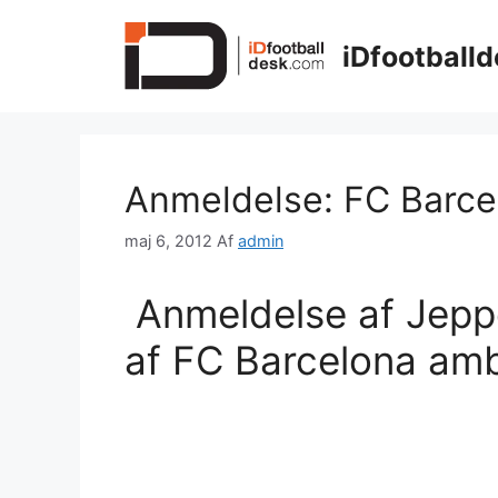
Hop
til
iDfootballd
indhold
Anmeldelse: FC Barce
maj 6, 2012
Af
admin
Anmeldelse af Jeppe
af FC Barcelona am