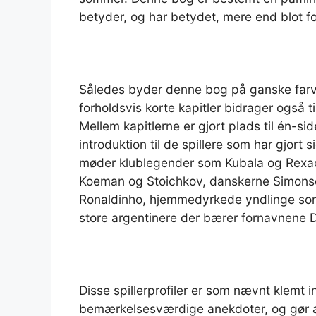
betyder, og har betydet, mere end blot f
Således byder denne bog på ganske farv
forholdsvis korte kapitler bidrager også t
Mellem kapitlerne er gjort plads til én-si
introduktion til de spillere som har gjor
møder klublegender som Kubala og Rexa
Koeman og Stoichkov, danskerne Simonse
Ronaldinho, hjemmedyrkede yndlinge som 
store argentinere der bærer fornavnene D
Disse spillerprofiler er som nævnt klemt 
bemærkelsesværdige anekdoter, og gør alt