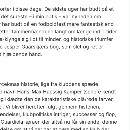
rter i disse dage. De sidste uger har budt på et
og det sureste – i min optik – var nyheden om
 har budt på en fodboldfest mere fantastisk end
tter tømmermændene langt om længe ind. I tider
klynge sig lidt til minder, og historiske triumfer
ne Jesper Gaarskjærs bog, som slet og ret er
t hjælpende hånd.
rcelonas historie, lige fra klubbens spæde
ved navn Hans-Max Haessig Kamper (senere kendt
iklædte den de karakteristiske blå/røde farver,
. Vi bliver herefter fulgt gennem historien,
ndelser, klubpolitiske intriger, successer og flop,
’; Guardiola-æraen der altså nu får sin ende, denne
lse om at vi her har at gøre med en klub der