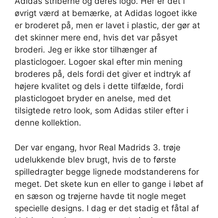
Adidas striberne og deres logo. Her er det i
øvrigt værd at bemærke, at Adidas logoet ikke
er broderet på, men er lavet i plastic, der gør at
det skinner mere end, hvis det var påsyet
broderi. Jeg er ikke stor tilhænger af
plasticlogoer. Logoer skal efter min mening
broderes på, dels fordi det giver et indtryk af
højere kvalitet og dels i dette tilfælde, fordi
plasticlogoet bryder en anelse, med det
tilsigtede retro look, som Adidas stiler efter i
denne kollektion.
Der var engang, hvor Real Madrids 3. trøje
udelukkende blev brugt, hvis de to første
spilledragter begge lignede modstanderens for
meget. Det skete kun en eller to gange i løbet af
en sæson og trøjerne havde tit nogle meget
specielle designs. I dag er det stadig et fåtal af