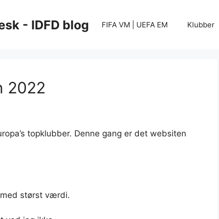
esk - IDFD blog
FIFA VM | UEFA EM
Klubber
on 2022
uropa’s topklubber. Denne gang er det websiten
 med størst værdi.