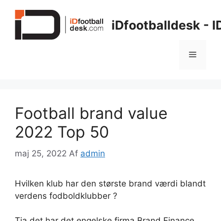
Hop
til
iDfootballdesk - 
indhold
Menu
Football brand value
2022 Top 50
maj 25, 2022
Af
admin
Hvilken klub har den største brand værdi blandt
verdens fodboldklubber ?
Tja det har det engelske firma Brand Finance