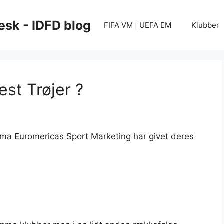
esk - IDFD blog
FIFA VM | UEFA EM
Klubber
est Trøjer ?
rma Euromericas Sport Marketing har givet deres