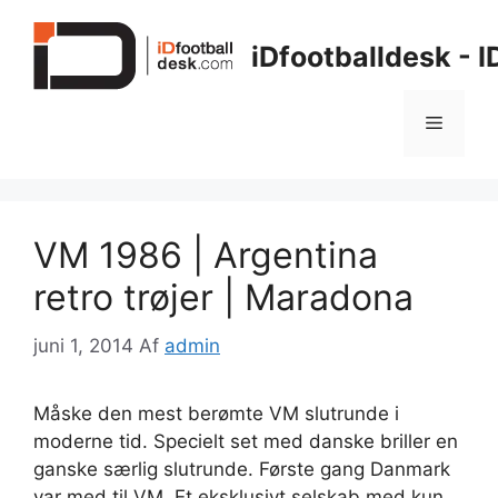
Hop
til
iDfootballdesk - 
indhold
Menu
VM 1986 | Argentina
retro trøjer | Maradona
juni 1, 2014
Af
admin
Måske den mest berømte VM slutrunde i
moderne tid. Specielt set med danske briller en
ganske særlig slutrunde. Første gang Danmark
var med til VM. Et eksklusivt selskab med kun