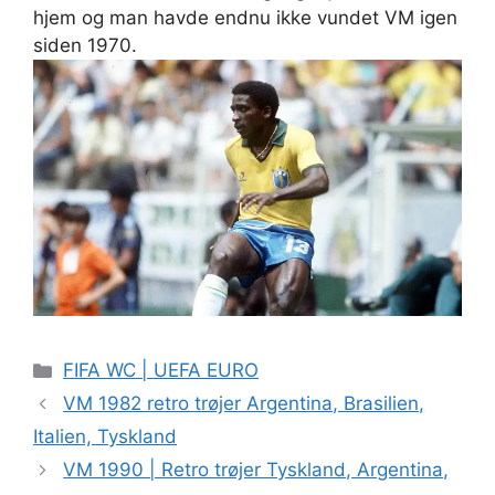
hjem og man havde endnu ikke vundet VM igen
siden 1970.
Kategorier
FIFA WC | UEFA EURO
VM 1982 retro trøjer Argentina, Brasilien,
Italien, Tyskland
VM 1990 | Retro trøjer Tyskland, Argentina,