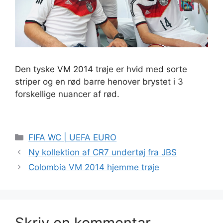
Den tyske VM 2014 trøje er hvid med sorte
striper og en rød barre henover brystet i 3
forskellige nuancer af rød.
Kategorier
FIFA WC | UEFA EURO
Ny kollektion af CR7 undertøj fra JBS
Colombia VM 2014 hjemme trøje
Skriv en kommentar