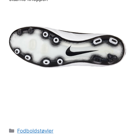
Kategorier
Fodboldstøvler