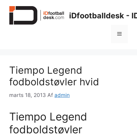
Hop
til
iDfootballdesk - 
indhold
Menu
Tiempo Legend
fodboldstøvler hvid
marts 18, 2013
Af
admin
Tiempo Legend
fodboldstøvler