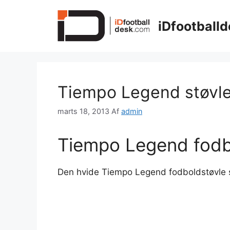
Hop
til
iDfootballd
indhold
Tiempo Legend støvler
marts 18, 2013
Af
admin
Tiempo Legend fodbo
Den hvide Tiempo Legend fodboldstøvle s