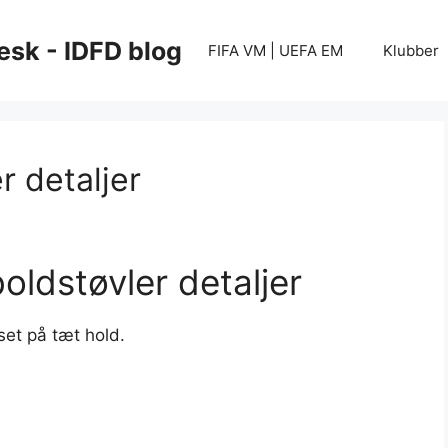
esk - IDFD blog
FIFA VM | UEFA EM
Klubber
 detaljer
ldstøvler detaljer
et på tæt hold.