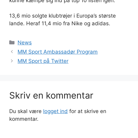
kunne kæmpe sig ind på top 10 listen igen.
13,6 mio solgte klubtrøjer i Europa’s største
lande. Heraf 11,4 mio fra Nike og adidas.
Kategorier
News
MM Sport Ambassadør Program
MM Sport på Twitter
Skriv en kommentar
Du skal være
logget ind
for at skrive en
kommentar.