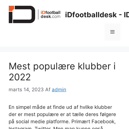
Hop
til
iDfootballdesk - 
indhold
Menu
Mest populære klubber i
2022
marts 14, 2023
Af
admin
En simpel måde at finde ud af hvilke klubber
der er mest populære er at tælle deres følgere
på social medie platforme. Primært Facebook,
Instagram, Twitter. Men man kunne også