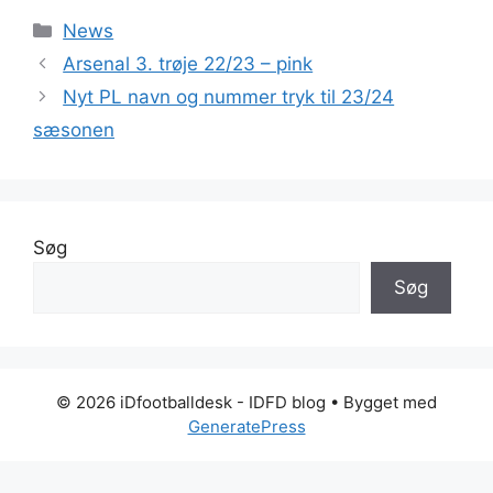
Kategorier
News
Arsenal 3. trøje 22/23 – pink
Nyt PL navn og nummer tryk til 23/24
sæsonen
Søg
Søg
© 2026 iDfootballdesk - IDFD blog
• Bygget med
GeneratePress