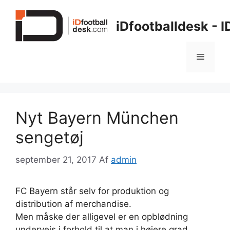
Hop
til
iDfootballdesk - 
indhold
Menu
Nyt Bayern München
sengetøj
september 21, 2017
Af
admin
FC Bayern står selv for produktion og
distribution af merchandise.
Men måske der alligevel er en opblødning
undervejs i forhold til at man i højere grad