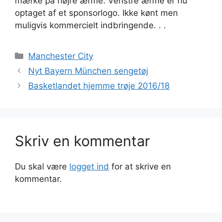
mærke på højre ærme. Venstre ærme er nu
optaget af et sponsorlogo. Ikke kønt men
muligvis kommercielt indbringende. . .
Kategorier
Manchester City
Nyt Bayern München sengetøj
Basketlandet hjemme trøje 2016/18
Skriv en kommentar
Du skal være
logget ind
for at skrive en
kommentar.