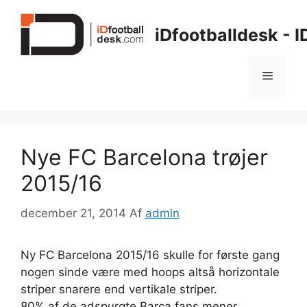
Hop
til
iDfootballdesk - 
indhold
Menu
Nye FC Barcelona trøjer
2015/16
december 21, 2014
Af
admin
Ny FC Barcelona 2015/16 skulle for første gang
nogen sinde være med hoops altså horizontale
striper snarere end vertikale striper.
80% af de adspurgte Barca fans mener