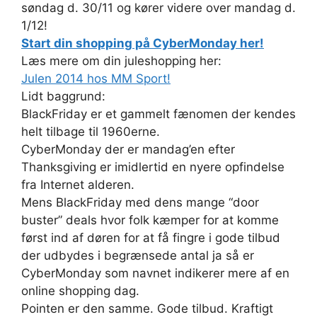
søndag d. 30/11 og kører videre over mandag d.
1/12!
Start din shopping på CyberMonday her!
Læs mere om din juleshopping her:
Julen 2014 hos MM Sport!
Lidt baggrund:
BlackFriday er et gammelt fænomen der kendes
helt tilbage til 1960erne.
CyberMonday der er mandag’en efter
Thanksgiving er imidlertid en nyere opfindelse
fra Internet alderen.
Mens BlackFriday med dens mange “door
buster” deals hvor folk kæmper for at komme
først ind af døren for at få fingre i gode tilbud
der udbydes i begrænsede antal ja så er
CyberMonday som navnet indikerer mere af en
online shopping dag.
Pointen er den samme. Gode tilbud. Kraftigt