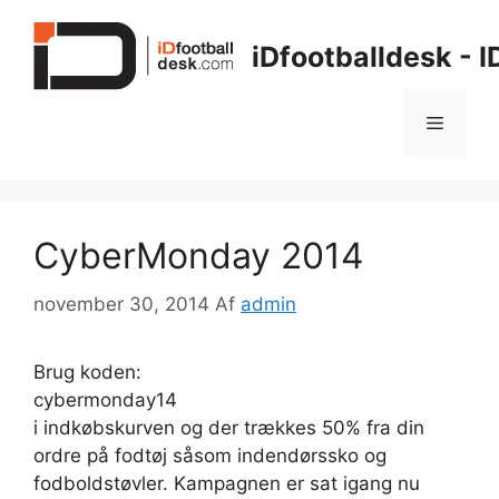
Hop
til
iDfootballdesk - 
indhold
Menu
CyberMonday 2014
november 30, 2014
Af
admin
Brug koden:
cybermonday14
i indkøbskurven og der trækkes 50% fra din
ordre på fodtøj såsom indendørssko og
fodboldstøvler. Kampagnen er sat igang nu