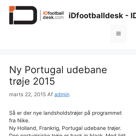
Hop
til
iDfootballdesk - 
indhold
Menu
Ny Portugal udebane
trøje 2015
marts 22, 2015
Af
admin
Så er der nye landsholdstrøjer på programmet
fra Nike.
Ny Holland, Frankrig, Portugal udebane trøjer.
Den portugisiske trøje er back in black. Med lidt