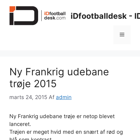
Hop
til
iDfootballdesk - 
indhold
Menu
Ny Frankrig udebane
trøje 2015
marts 24, 2015
Af
admin
Ny Frankrig udebane trøje er netop blevet
lanceret.
Trøjen er meget hvid med en snært af rød og
blå som kontrast.