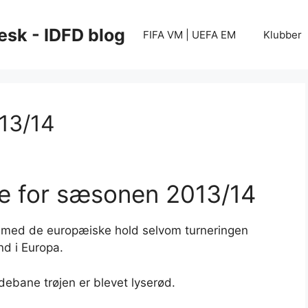
esk - IDFD blog
FIFA VM | UEFA EM
Klubber
 13/14
je for sæsonen 2013/14
gt med de europæiske hold selvom turneringen
nd i Europa.
debane trøjen er blevet lyserød.