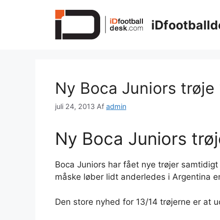
Hop
til
iDfootballd
indhold
Ny Boca Juniors trøje
juli 24, 2013
Af
admin
Ny Boca Juniors trø
Boca Juniors har fået nye trøjer samtidi
måske løber lidt anderledes i Argentina e
Den store nyhed for 13/14 trøjerne er at u