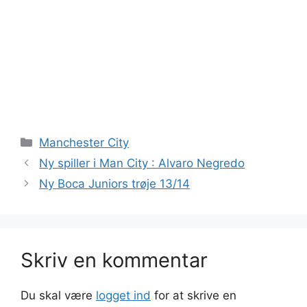
Kategorier
Manchester City
Ny spiller i Man City : Alvaro Negredo
Ny Boca Juniors trøje 13/14
Skriv en kommentar
Du skal være
logget ind
for at skrive en