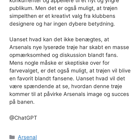
konkurrenter og appellere til et nyt og yngre
publikum. Men det er også muligt, at trøjen
simpelthen er et kreativt valg fra klubbens
designere og har ingen dybere betydning.
Uanset hvad kan det ikke benægtes, at
Arsenals nye lyserøde trøje har skabt en masse
opmærksomhed og diskussion blandt fans.
Mens nogle måske er skeptiske over for
farvevalget, er det også muligt, at trøjen vil blive
en favorit blandt fansene. Uanset hvad vil det
være spændende at se, hvordan denne trøje
kommer til at påvirke Arsenals image og succes
på banen.
@ChatGPT
Kategorier
Arsenal