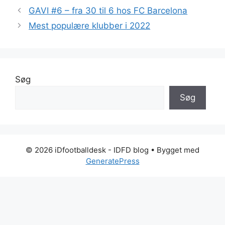
GAVI #6 – fra 30 til 6 hos FC Barcelona
Mest populære klubber i 2022
Søg
Søg
© 2026 iDfootballdesk - IDFD blog
• Bygget med
GeneratePress