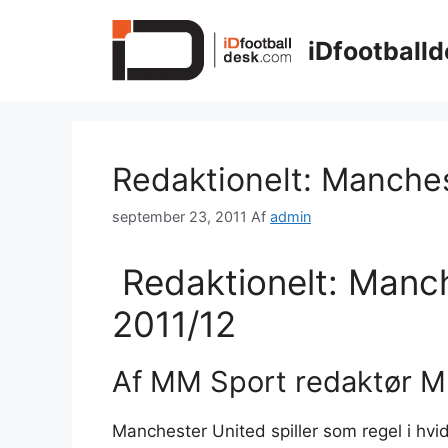
Hop
til
iDfootballd
indhold
Redaktionelt: Manches
september 23, 2011
Af
admin
Redaktionelt: Manch
2011/12
Af MM Sport redaktør M
Manchester United spiller som regel i hv