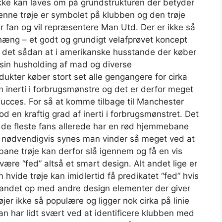
ikke kan laves om på grundstrukturen der betyder
Denne trøje er symbolet på klubben og den trøje
fan og vil repræsentere Man Utd. Der er ikke så
æng – et godt og grundigt velafprøvet koncept
 er det sådan at i amerikanske husstande der køber
 sin husholding af mad og diverse
ukter køber stort set alle gengangere for cirka
 inerti i forbrugsmønstre og det er derfor meget
ucces. For så at komme tilbage til Manchester
d en kraftig grad af inerti i forbrugsmønstret. Det
 de fleste fans allerede har en rød hjemmebane
ke nødvendigvis synes man vinder så meget ved at
ane trøje kan derfor slå igennem og få en vis
være “fed” altså et smart design. Alt andet lige er
hvide trøje kan imidlertid få predikatet “fed” hvis
landet op med andre design elementer der giver
jer ikke så populære og ligger nok cirka på linie
 har lidt svært ved at identificere klubben med