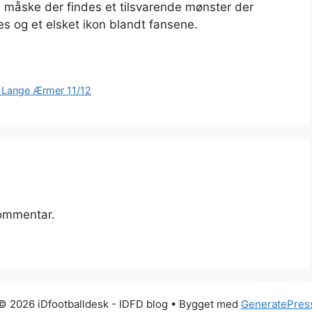
n måske der findes et tilsvarende mønster der
es og et elsket ikon blandt fansene.
e Lange Ærmer 11/12
kommentar.
© 2026 iDfootballdesk - IDFD blog
• Bygget med
GeneratePres