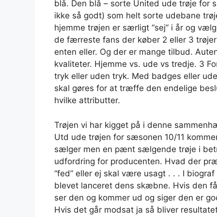
blå. Den blå – sorte United ude trøje for
ikke så godt) som helt sorte udebane trøje
hjemme trøjen er særligt “sej” i år og væ
de færreste fans der køber 2 eller 3 trøjer 
enten eller. Og der er mange tilbud. Autent
kvaliteter. Hjemme vs. ude vs tredje. 3 F
tryk eller uden tryk. Med badges eller ud
skal gøres for at træffe den endelige bes
hvilke attributter.
Trøjen vi har kigget på i denne sammenhæ
Utd ude trøjen for sæsonen 10/11 kommer
sælger men en pænt sælgende trøje i betr
udfordring for producenten. Hvad der præ
“fed” eller ej skal være usagt . . . I biogr
blevet lanceret dens skæbne. Hvis den f
ser den og kommer ud og siger den er god
Hvis det går modsat ja så bliver resulta