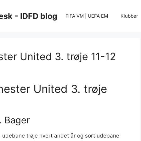
esk - IDFD blog
FIFA VM | UEFA EM
Klubber
ter United 3. trøje 11-12
ester United 3. trøje
. Bager
id udebane trøje hvert andet år og sort udebane