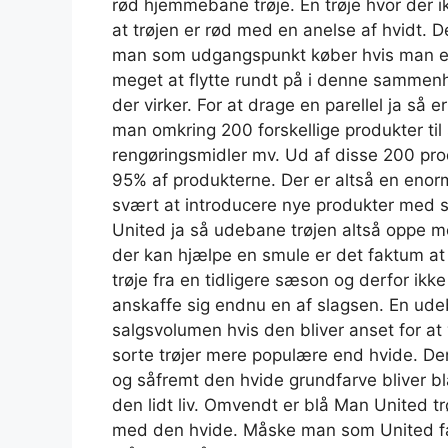
rød hjemmebane trøje. En trøje hvor der 
at trøjen er rød med en anelse af hvidt. 
man som udgangspunkt køber hvis man er 
meget at flytte rundt på i denne sammenh
der virker. For at drage en parellel ja så
man omkring 200 forskellige produkter til
rengøringsmidler mv. Ud af disse 200 prod
95% af produkterne. Der er altså en enorm
svært at introducere nye produkter med s
United ja så udebane trøjen altså oppe mo
der kan hjælpe en smule er det faktum at
trøje fra en tidligere sæson og derfor ik
anskaffe sig endnu en af slagsen. En udeb
salgsvolumen hvis den bliver anset for at 
sorte trøjer mere populære end hvide. Den 
og såfremt den hvide grundfarve bliver b
den lidt liv. Omvendt er blå Man United trø
med den hvide. Måske man som United fan