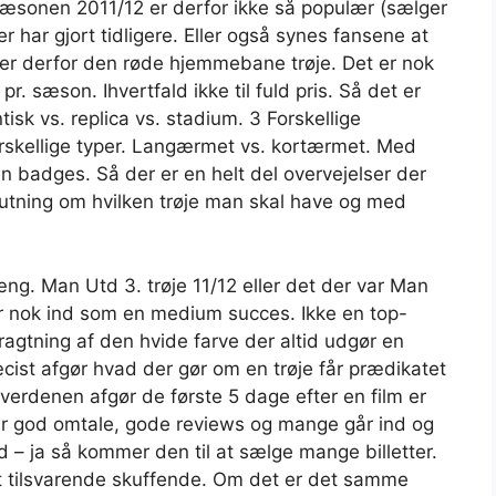
 sæsonen 2011/12 er derfor ikke så populær (sælger
r har gjort tidligere. Eller også synes fansene at
lger derfor den røde hjemmebane trøje. Det er nok
pr. sæson. Ihvertfald ikke til fuld pris. Så det er
isk vs. replica vs. stadium. 3 Forskellige
orskellige typer. Langærmet vs. kortærmet. Med
en badges. Så der er en helt del overvejelser der
lutning om hvilken trøje man skal have og med
ng. Man Utd 3. trøje 11/12 eller det der var Man
 nok ind som en medium succes. Ikke en top-
agtning af den hvide farve der altid udgør en
cist afgør hvad der gør om en trøje får prædikatet
af verdenen afgør de første 5 dage efter en film er
år god omtale, gode reviews og mange går ind og
 – ja så kommer den til at sælge mange billetter.
tet tilsvarende skuffende. Om det er det samme