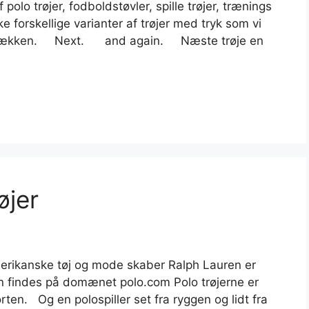
polo trøjer, fodboldstøvler, spille trøjer, trænings
ke forskellige varianter af trøjer med tryk som vi
i rækken. Next. and again. Næste trøje en
øjer
erikanske tøj og mode skaber Ralph Lauren er
an findes på domænet polo.com Polo trøjerne er
orten. Og en polospiller set fra ryggen og lidt fra