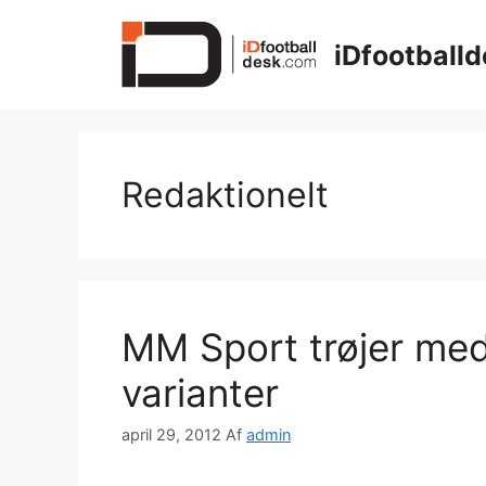
Hop
til
iDfootballd
indhold
Redaktionelt
MM Sport trøjer med 
varianter
april 29, 2012
Af
admin