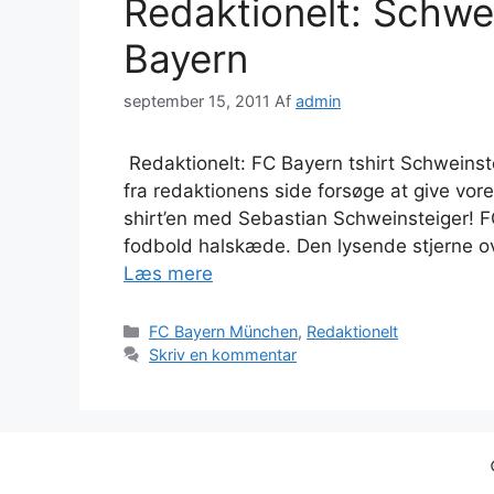
Redaktionelt: Schwei
Bayern
september 15, 2011
Af
admin
Redaktionelt: FC Bayern tshirt Schweinst
fra redaktionens side forsøge at give vo
shirt’en med Sebastian Schweinsteiger! 
fodbold halskæde. Den lysende stjerne ov
Læs mere
Kategorier
FC Bayern München
,
Redaktionelt
Skriv en kommentar