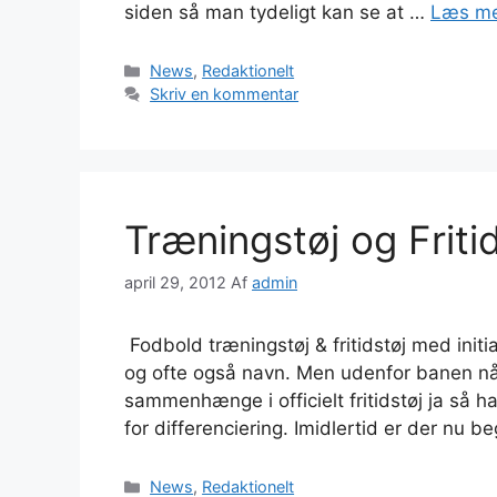
siden så man tydeligt kan se at …
Læs m
Kategorier
News
,
Redaktionelt
Skriv en kommentar
Træningstøj og Fritid
april 29, 2012
Af
admin
Fodbold træningstøj & fritidstøj med init
og ofte også navn. Men udenfor banen når
sammenhænge i officielt fritidstøj ja så 
for differenciering. Imidlertid er der nu 
Kategorier
News
,
Redaktionelt