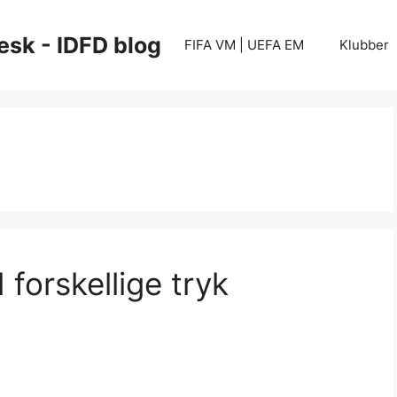
esk - IDFD blog
FIFA VM | UEFA EM
Klubber
forskellige tryk