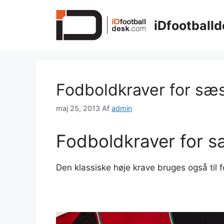
Hop
til
iDfootballd
indhold
Fodboldkraver for sæ
maj 25, 2013
Af
admin
Fodboldkraver for 
Den klassiske høje krave bruges også til f