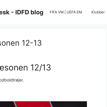
esk - IDFD blog
FIFA VM | UEFA EM
Klubber
sonen 12-13
sæsonen 12/13
odboldtrøjer.