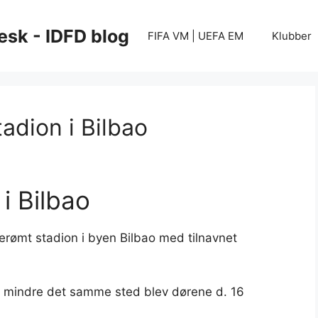
esk - IDFD blog
FIFA VM | UEFA EM
Klubber
dion i Bilbao
i Bilbao
berømt stadion i byen Bilbao med tilnavnet
ler mindre det samme sted blev dørene d. 16