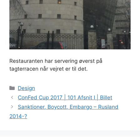
Restauranten har servering øverst på
tagterracen når vejret er til det.
Kategorier
Design
ConFed Cup 2017 | 101 Afsnit I | Billet
Sanktioner, Boycott, Embargo – Rusland
2014-?