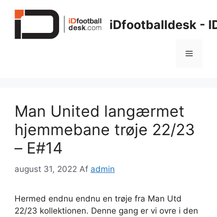
Hop
til
iDfootballdesk - 
indhold
Menu
Man United langærmet
hjemmebane trøje 22/23
– E#14
august 31, 2022
Af
admin
Hermed endnu endnu en trøje fra Man Utd
22/23 kollektionen. Denne gang er vi ovre i den