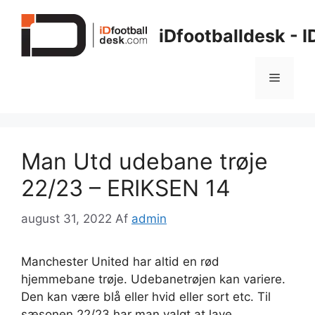
Hop
til
iDfootballdesk - 
indhold
Menu
Man Utd udebane trøje
22/23 – ERIKSEN 14
august 31, 2022
Af
admin
Manchester United har altid en rød
hjemmebane trøje. Udebanetrøjen kan variere.
Den kan være blå eller hvid eller sort etc. Til
sæsonen 22/23 har man valgt at lave