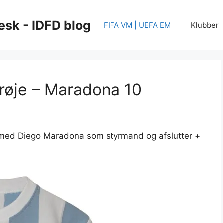
esk - IDFD blog
FIFA VM | UEFA EM
Klubber
trøje – Maradona 10
med Diego Maradona som styrmand og afslutter +