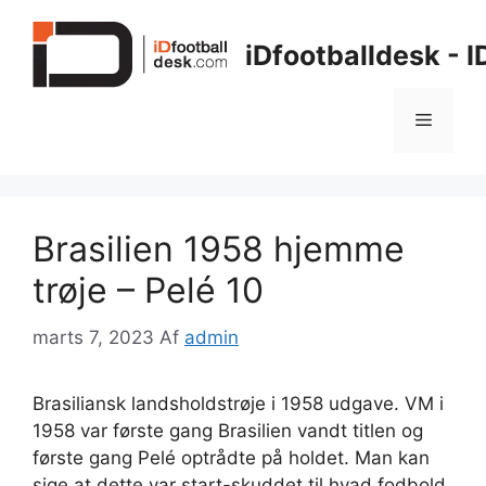
Hop
til
iDfootballdesk - 
indhold
Menu
Brasilien 1958 hjemme
trøje – Pelé 10
marts 7, 2023
Af
admin
Brasiliansk landsholdstrøje i 1958 udgave. VM i
1958 var første gang Brasilien vandt titlen og
første gang Pelé optrådte på holdet. Man kan
sige at dette var start-skuddet til hvad fodbold