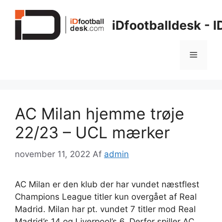
Hop
til
iDfootballdesk - 
indhold
Menu
AC Milan hjemme trøje
22/23 – UCL mærker
november 11, 2022
Af
admin
AC Milan er den klub der har vundet næstflest
Champions League titler kun overgået af Real
Madrid. Milan har pt. vundet 7 titler mod Real
Madrid’s 14 og Liverpool’s 6. Derfor spiller AC