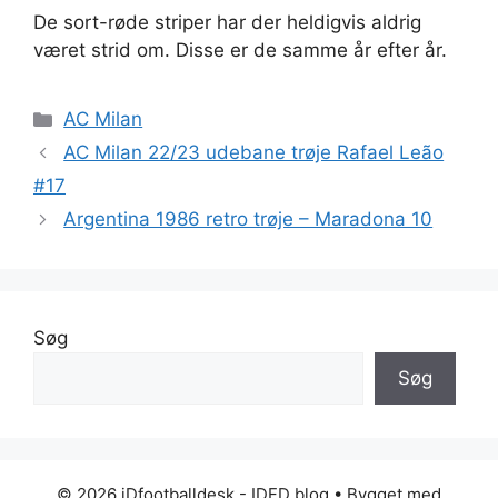
De sort-røde striper har der heldigvis aldrig
været strid om. Disse er de samme år efter år.
Kategorier
AC Milan
AC Milan 22/23 udebane trøje Rafael Leão
#17
Argentina 1986 retro trøje – Maradona 10
Søg
Søg
© 2026 iDfootballdesk - IDFD blog
• Bygget med