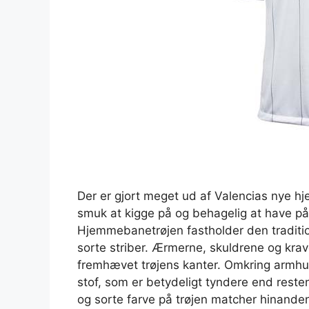
Der er gjort meget ud af Valencias nye h
smuk at kigge på og behagelig at have på
Hjemmebanetrøjen fastholder den traditio
sorte striber. Ærmerne, skuldrene og kra
fremhævet trøjens kanter. Omkring armhule
stof, som er betydeligt tyndere end reste
og sorte farve på trøjen matcher hinanden g