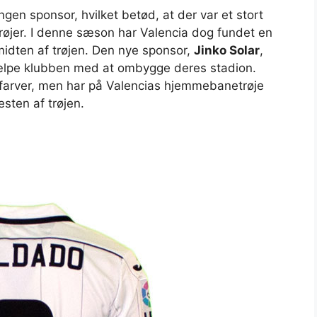
en sponsor, hvilket betød, at der var et stort
røjer. I denne sæson har Valencia dog fundet en
idten af trøjen. Den nye sponsor,
Jinko Solar
,
jælpe klubben med at ombygge deres stadion.
e farver, men har på Valencias hjemmebanetrøje
esten af trøjen.