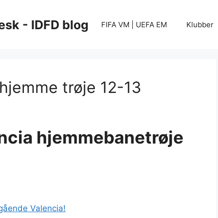
esk - IDFD blog
FIFA VM | UEFA EM
Klubber
 hjemme trøje 12-13
encia hjemmebanetrøje
ngående Valencia!