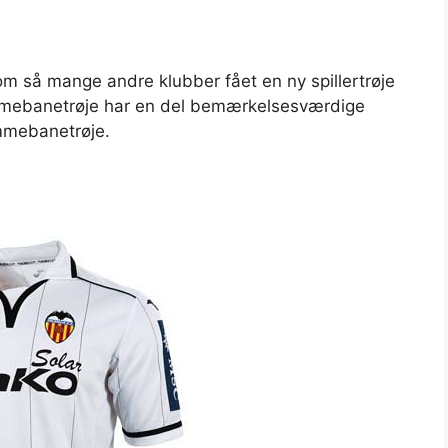
om så mange andre klubber fået en ny spillertrøje
emmebanetrøje har en del bemærkelsesværdige
emmebanetrøje.